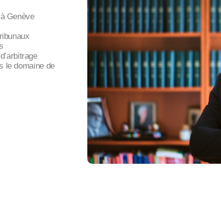
m à Genève
tribunaux
s
’arbitrage
ns le domaine de